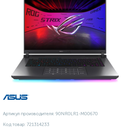
Артикул производителя:
90NR0LR1-M00670
Код товар:
721314233