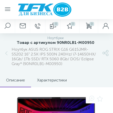
0
0
0
Ноутбуки
Товар с артикулом 90NR0LB1-M00950
Ноутбук ASUS ROG STRIX G16 G615JMR-
S5202 16" 2.5K IPS 500N 240Hz/ i7-14650HX/
16Gb/ 1Tb SSD/ RTX 5060 8Gb/ DOS/ Eclipse
Gray* (90NR0LB1-M00950)
Описание
Характеристики