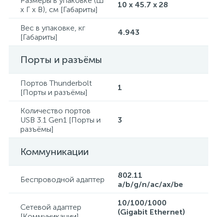
Размеры в упаковке (Ш
10 x 45.7 x 28
x Г x В), см [Габариты]
Вес в упаковке, кг
4.943
[Габариты]
Порты и разъёмы
Портов Thunderbolt
1
[Порты и разъёмы]
Количество портов
USB 3.1 Gen1 [Порты и
3
разъёмы]
Коммуникации
802.11
Беспроводной адаптер
a/b/g/n/ac/ax/be
10/100/1000
Сетевой адаптер
(Gigabit Ethernet)
[Коммуникации]