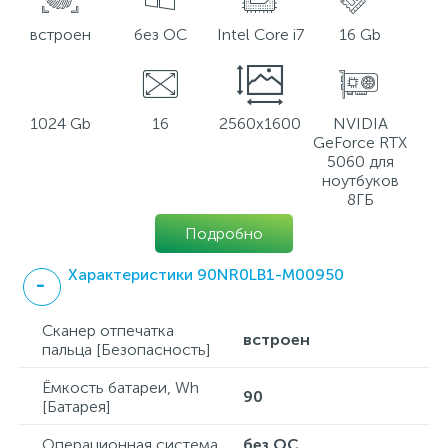
встроен
без ОС
Intel Core i7
16 Gb
1024 Gb
16
2560x1600
NVIDIA
GeForce RTX
5060 для
ноутбуков
8ГБ
Подробно
Характеристики 90NR0LB1-M00950
Сканер отпечатка
встроен
пальца [Безопасность]
Ёмкость батареи, Wh
90
[Батарея]
Операционная система
без ОС