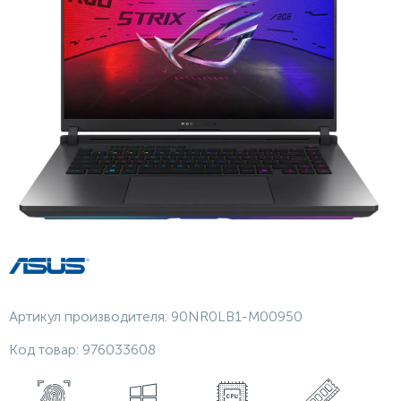
Артикул производителя:
90NR0LB1-M00950
Код товар:
976033608