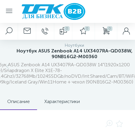
0
0
0
Ноутбуки
Ноутбук ASUS Zenbook A14 UX3407RA-QD038W,
90NB16G2-M00360
бук ASUS Zenbook A14 UX3407RA-QD038W 14"(1920x1200
/Snapdragon X Elite X1E-78-
3.4Ghz)/32768Mb/1024SSDGb/noDVD/Int:Shared/Cam/BT/WiF
.99kg/Iceland Gray/Win11Home + чехол (90NB16G2-M00360)
Описание
Характеристики