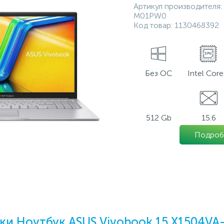
Артикул производителя:
M01PW0
Код товар:
1130468392
Без ОС
Intel Core
512 Gb
15.6
Подроб
ки Ноутбук ASUS Vivobook 15 X1504V