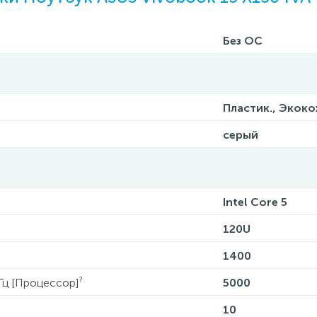
Без ОС
Пластик., Экок
серый
Intel Core 5
120U
1400
?
Гц [Процессор]
5000
10