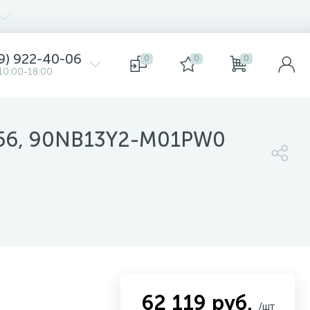
9) 922-40-06
0
0
0
10:00-18:00
056, 90NB13Y2-M01PW0
62 119 руб.
/шт