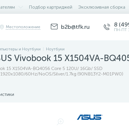
ателям
Подбор картриджей
Эксклюзивная сборка
8 (49
b2b@tfk.ru
Местоположение
ПН-ПТ 
пьютеры и Ноутбуки
Ноутбуки
SUS Vivobook 15 X1504VA-BQ4
ok 15 X1504VA-BQ4056 Core 5 120U/ 16Gb/ SSD
/1920x1080/60Hz/NoOS/Silver/1.7kg (90NB13Y2-M01PW0)
истики