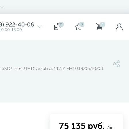
9) 922-40-06
0
0
0
10:00-18:00
SSD/ Intel UHD Graphics/ 17.3" FHD (1920x1080)
75 135 руб.
/шт