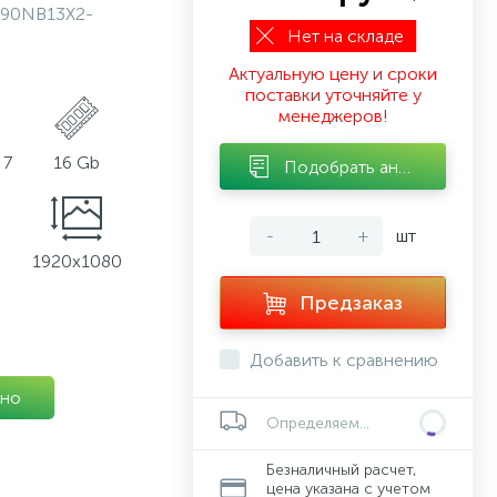
90NB13X2-
Нет на складе
Актуальную цену и сроки
поставки уточняйте у
менеджеров!
 7
16 Gb
Подобрать аналог
-
+
шт
1920x1080
Предзаказ
Добавить к сравнению
но
Определяем...
Безналичный расчет,
цена указана с учетом