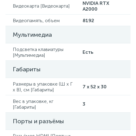
NVIDIA RTX
Видеокарта [Видеокарта]
A2000
Видеопамять, объем
8192
Мультимедиа
Подсветка клавиатуры
Есть
[Мультимедиа]
Габариты
Размеры в упаковке (Ш x Г
7 x 52 x 30
x В), см [Габариты]
Вес в упаковке, кг
3
[Габариты]
Порты и разъёмы
Разъёмов HDMI [Порты и