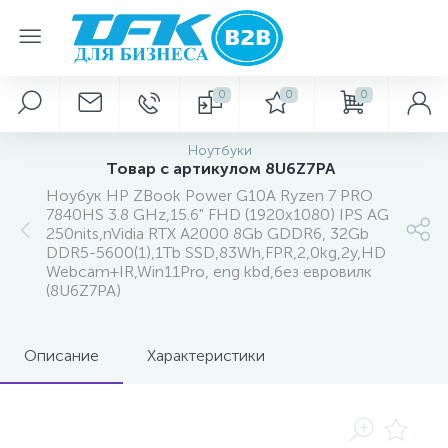
0
0
0
Ноутбуки
Товар с артикулом 8U6Z7PA
Ноубук HP ZBook Power G10A Ryzen 7 PRO
7840HS 3.8 GHz,15.6" FHD (1920x1080) IPS AG
250nits,nVidia RTX A2000 8Gb GDDR6, 32Gb
DDR5-5600(1),1Tb SSD,83Wh,FPR,2,0kg,2y,HD
Webcam+IR,Win11Pro, eng kbd,без евровилк
(8U6Z7PA)
Описание
Характеристики