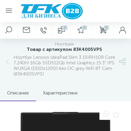
0
0
0
Ноутбуки
Товар с артикулом 83K4005VPS
Ноутбук Lenovo IdeaPad Slim 3 15IRH10R Core
7 240H 16Gb SSD512Gb Intel Graphics 15.3" IPS
WUXGA (1920x1200) без ОС grey WiFi BT Cam
(83K4005VPS)
Описание
Характеристики