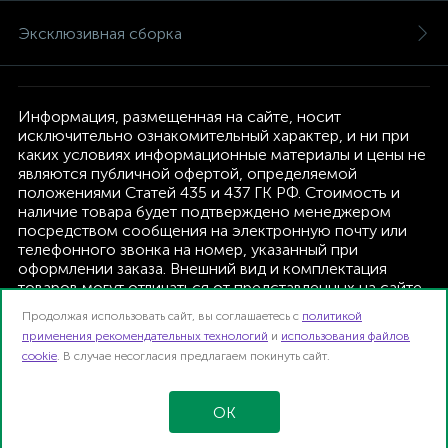
Эксклюзивная сборка
Информация, размещенная на сайте, носит
исключительно ознакомительный характер, и ни при
каких условиях информационные материалы и цены не
являются публичной офертой, определяемой
положениями Статей 435 и 437 ГК РФ. Стоимость и
наличие товара будет подтверждено менеджером
посредством сообщения на электронную почту или
телефонного звонка на номер, указанный при
оформлении заказа. Внешний вид и комплектация
товаров могут отличаться от представленных на сайте.
Изготовитель оставляет за собой право изменять
Продолжая использовать сайт, вы соглашаетесь с
политикой
текущую комплектацию, без дополнительного
применения рекомендательных технологий
и
использования файлов
уведомления.
cookie
. В случае несогласия предлагаем покинуть сайт.
Интернет-магазин TFK B2B | 2026
Карта сайта
OK