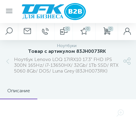
0
0
0
Ноутбуки
Товар с артикулом 83JH0073RK
Ноутбук Lenovo LOQ 17IRX10 17.3" FHD IPS
300N 165Hz/ i7-13650HX/ 32Gb/ 1Tb SSD/ RTX
5060 8Gb/ DOS/ Luna Grey (83JH0073RK)
Описание