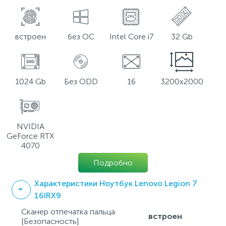
встроен
без ОС
Intel Core i7
32 Gb
1024 Gb
Без ODD
16
3200x2000
NVIDIA
GeForce RTX
4070
Подробно
Характеристики Ноутбук Lenovo Legion 7
16IRX9
Сканер отпечатка пальца
встроен
[Безопасность]