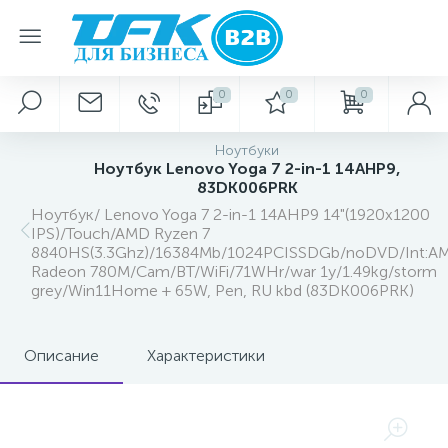
0
0
0
Ноутбуки
Ноутбук Lenovo Yoga 7 2-in-1 14AHP9,
83DK006PRK
Ноутбук/ Lenovo Yoga 7 2-in-1 14AHP9 14"(1920x1200
IPS)/Touch/AMD Ryzen 7
8840HS(3.3Ghz)/16384Mb/1024PCISSDGb/noDVD/Int:A
Radeon 780M/Cam/BT/WiFi/71WHr/war 1y/1.49kg/storm
grey/Win11Home + 65W, Pen, RU kbd (83DK006PRK)
Описание
Характеристики