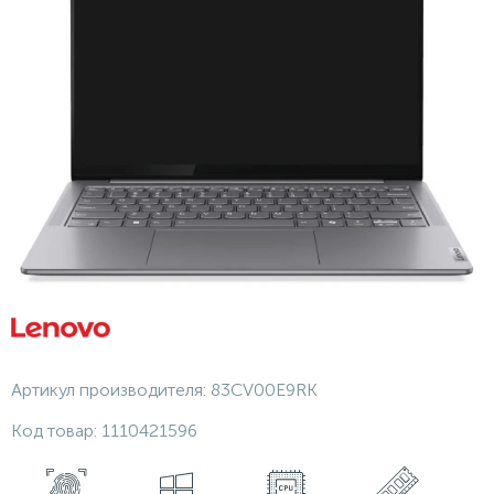
Артикул производителя:
83CV00E9RK
Код товар:
1110421596