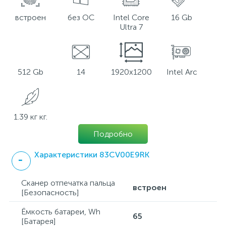
встроен
без ОС
Intel Core
16 Gb
Ultra 7
512 Gb
14
1920x1200
Intel Arc
1.39 кг кг.
Подробно
Характеристики 83CV00E9RK
Сканер отпечатка пальца
встроен
[Безопасность]
Ёмкость батареи, Wh
65
[Батарея]