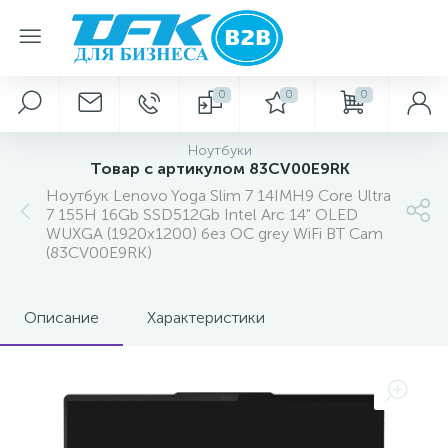
0
0
0
Ноутбуки
Товар с артикулом 83CV00E9RK
Ноутбук Lenovo Yoga Slim 7 14IMH9 Core Ultra
7 155H 16Gb SSD512Gb Intel Arc 14" OLED
WUXGA (1920x1200) без ОС grey WiFi BT Cam
(83CV00E9RK)
Описание
Характеристики