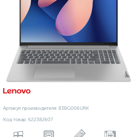
Артикул производителя:
83BG006URK
Код товар:
622382607