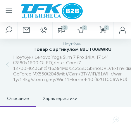
0
0
0
Ноутбуки
Товар с артикулом 82UT008WRU
Ноутбук/ Lenovo Yoga Slim 7 Pro 14IAH7 14"
(2880x1800 OLED)/Intel Core i7
12700H(2.3Ghz)/16384Mb/512SSDGb/noDVD/Ext:nVidi
GeForce MX550(2048Mb)/Cam/BT/WiFi/61WHr/war
1y/1.4kg/storm grey/Win11Home + 10 (82UT008WRU)
Описание
Характеристики