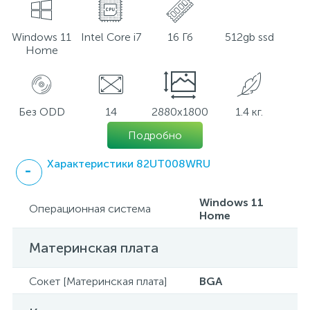
Windows 11
Intel Core i7
16 Гб
512gb ssd
Home
Без ODD
14
2880x1800
1.4 кг.
Подробно
Характеристики 82UT008WRU
Windows 11
Операционная система
Home
Материнская плата
Сокет [Материнская плата]
BGA