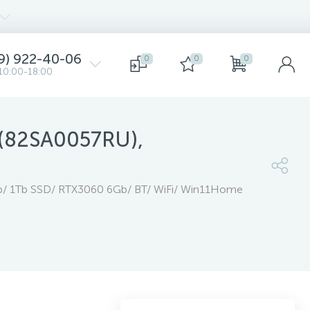
9) 922-40-06
0
0
0
10:00-18:00
 (82SA0057RU),
b/ 1Tb SSD/ RTX3060 6Gb/ BT/ WiFi/ Win11Home