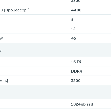
3300
?
Гц [Процессор]
4400
8
12
 W
45
ь
16 Гб
DDR4
ять]
3200
1024gb ssd