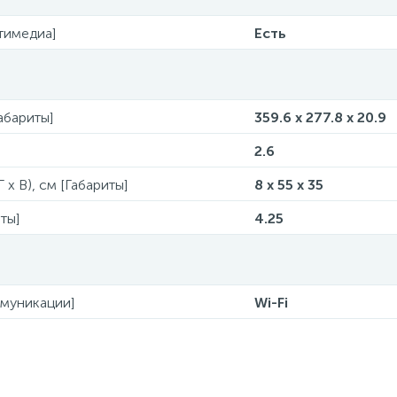
тимедиа]
Есть
Габариты]
359.6 x 277.8 x 20.9
2.6
 x В), см [Габариты]
8 x 55 x 35
ты]
4.25
ммуникации]
Wi-Fi