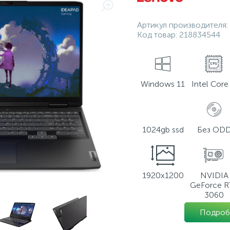
Артикул производителя:
Код товар:
218834544
Windows 11
Intel Core 
1024gb ssd
Без OD
1920x1200
NVIDIA
GeForce R
3060
Подроб