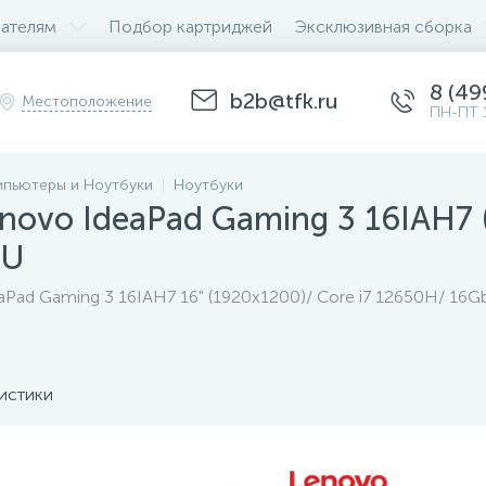
ателям
Подбор картриджей
Эксклюзивная сборка
8 (49
b2b@tfk.ru
Местоположение
ПН-ПТ 
пьютеры и Ноутбуки
Ноутбуки
novo IdeaPad Gaming 3 16IAH7
RU
Pad Gaming 3 16IAH7 16" (1920x1200)/ Core i7 12650H/ 16G
истики