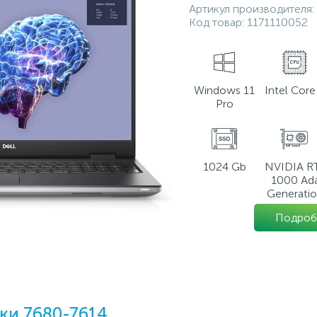
Артикул производителя:
Код товар:
1171110052
Windows 11
Intel Core 
Pro
1024 Gb
NVIDIA R
1000 Ad
Generati
Подроб
ки 7680-7614