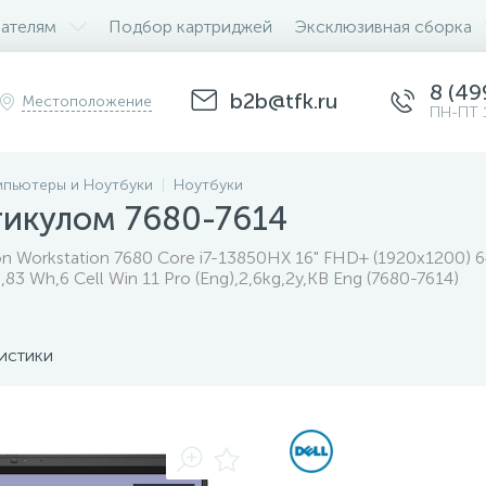
ателям
Подбор картриджей
Эксклюзивная сборка
8 (49
b2b@tfk.ru
Местоположение
ПН-ПТ 
пьютеры и Ноутбуки
Ноутбуки
тикулом 7680-7614
ion Workstation 7680 Core i7-13850HX 16" FHD+ (1920x1200
3 Wh,6 Cell Win 11 Pro (Eng),2,6kg,2y,KB Eng (7680-7614)
истики