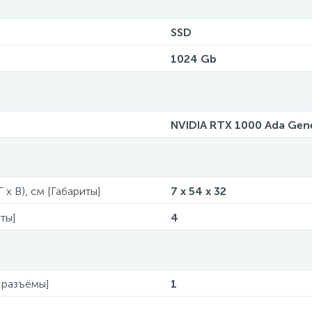
SSD
1024 Gb
NVIDIA RTX 1000 Ada Gen
 x В), см [Габариты]
7 x 54 x 32
ты]
4
 разъёмы]
1