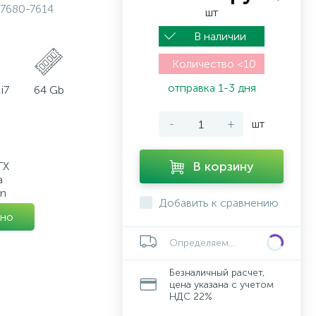
7680-7614
шт
В наличии
Количество <10
отправка 1-3 дня
i7
64 Gb
-
+
шт
В корзину
TX
a
on
Добавить к сравнению
но
Определяем...
Безналичный расчет,
цена указана с учетом
НДС 22%