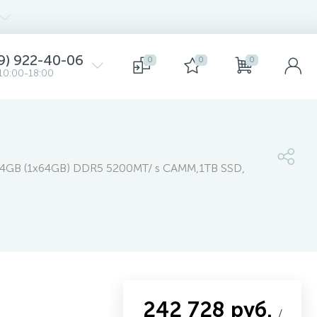
9) 922-40-06
0
0
0
10:00-18:00
) 64GB (1x64GB) DDR5 5200MT/ s CAMM,1TB SSD,
242 728 руб.
/