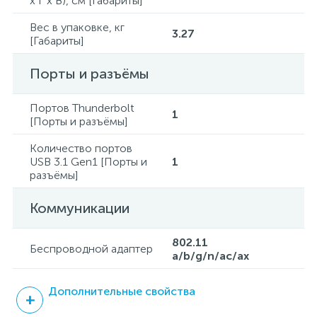
x Г x В), см [Габариты]
Вес в упаковке, кг
3.27
[Габариты]
Порты и разъёмы
Портов Thunderbolt
1
[Порты и разъёмы]
Количество портов
USB 3.1 Gen1 [Порты и
1
разъёмы]
Коммуникации
802.11
Беспроводной адаптер
a/b/g/n/ac/ax
Дополнительные свойства