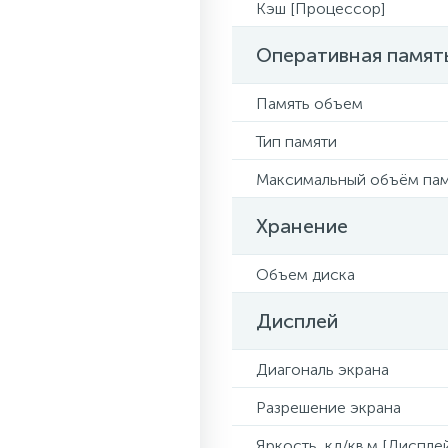
Кэш [Процессор]
Оперативная памят
Память объем
Тип памяти
Максимальный объём па
Хранение
Объем диска
Дисплей
Диагональ экрана
Разрешение экрана
Яркость, кд/кв.м [Диспле