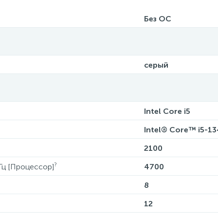
Без ОС
серый
Intel Core i5
Intel® Core™ i5-1
2100
?
Гц [Процессор]
4700
8
12