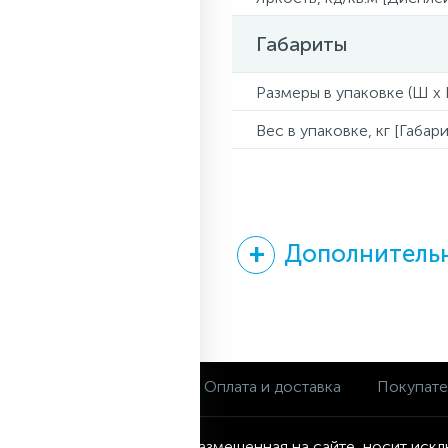
Габариты
Размеры в упаковке (Ш x Г
Вес в упаковке, кг [Габари
Дополнительн
О магазине
Оплата и доставка
Покупат
Информация, размещенная на сайте, носит искл