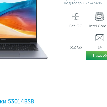
Код товар:
673743486
Без ОС
Intel Core 
512 Gb
14
Подроб
ки 53014BSB