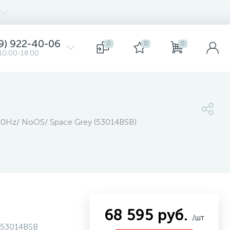
9) 922-40-06
0
0
0
10:00-18:00
 60Hz/ NoOS/ Space Grey (53014BSB)
68 595 руб.
/шт
53014BSB