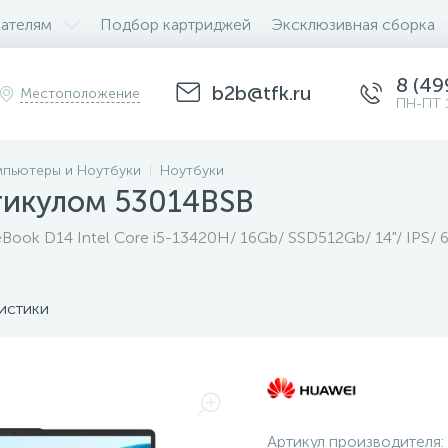
ателям
Подбор картриджей
Эксклюзивная сборка
8 (49
b2b@tfk.ru
Местоположение
ПН-ПТ 
пьютеры и Ноутбуки
Ноутбуки
тикулом 53014BSB
Book D14 Intel Core i5-13420H/ 16Gb/ SSD512Gb/ 14"/ IPS/
истики
Артикул производителя: