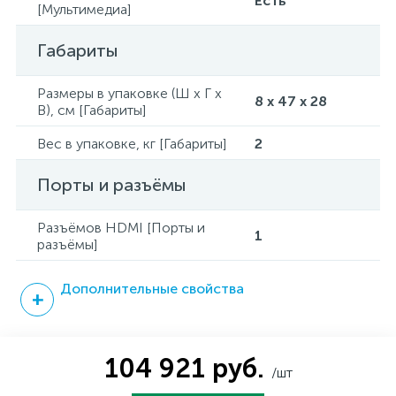
Есть
[Мультимедиа]
Габариты
Размеры в упаковке (Ш x Г x
8 x 47 x 28
В), см [Габариты]
Вес в упаковке, кг [Габариты]
2
Порты и разъёмы
Разъёмов HDMI [Порты и
1
разъёмы]
Дополнительные свойства
104 921 руб.
/шт