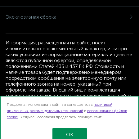
Эксклюзивная сборка
Информация, размещенная на сайте, носит
исключительно ознакомительный характер, и ни при
каких условиях информационные материалы и цены не
являются публичной офертой, определяемой
положениями Статей 435 и 437 ГК РФ. Стоимость и
наличие товара будет подтверждено менеджером
посредством сообщения на электронную почту или
телефонного звонка на номер, указанный при
оформлении заказа. Внешний вид и комплектация
товаров могут отличаться от представленных на сайте.
Изготовитель оставляет за собой право изменять
Продолжая использовать сайт, вы соглашаетесь с
политикой
текущую комплектацию, без дополнительного
применения рекомендательных технологий
и
использования файлов
уведомления.
cookie
. В случае несогласия предлагаем покинуть сайт.
Интернет-магазин TFK B2B | 2026
Карта сайта
OK