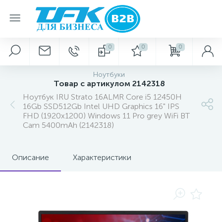
0
0
0
Ноутбуки
Товар с артикулом 2142318
Ноутбук IRU Strato 16ALMR Core i5 12450H
16Gb SSD512Gb Intel UHD Graphics 16" IPS
FHD (1920x1200) Windows 11 Pro grey WiFi BT
Cam 5400mAh (2142318)
Описание
Характеристики