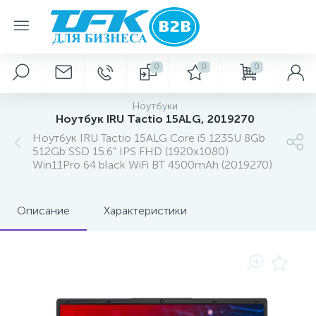
0
0
0
Ноутбуки
Ноутбук IRU Tactio 15ALG, 2019270
Ноутбук IRU Tactio 15ALG Core i5 1235U 8Gb
512Gb SSD 15.6" IPS FHD (1920x1080)
Win11Pro 64 black WiFi BT 4500mAh (2019270)
Описание
Характеристики