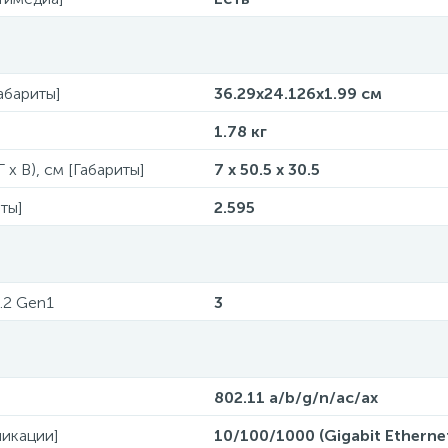
Габариты]
36.29x24.126x1.99 см
1.78 кг
 x В), см [Габариты]
7 x 50.5 x 30.5
ты]
2.595
.2 Gen1
3
802.11 a/b/g/n/ac/ax
икации]
10/100/1000 (Gigabit Etherne