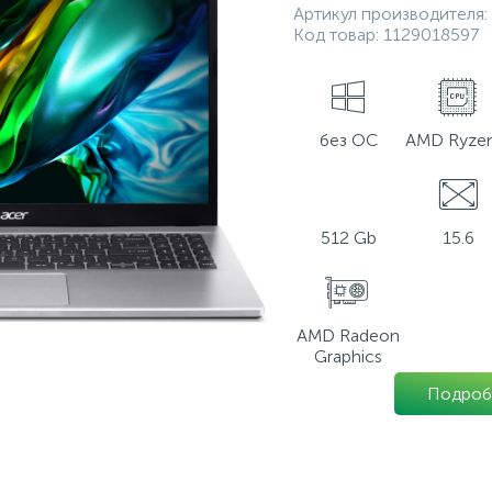
Артикул производителя:
Код товар:
1129018597
без ОС
AMD Ryzen
512 Gb
15.6
AMD Radeon
Graphics
Подроб