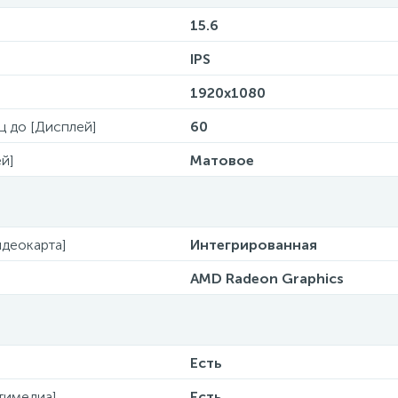
15.6
IPS
1920x1080
Гц до [Дисплей]
60
й]
Матовое
деокарта]
Интегрированная
AMD Radeon Graphics
Есть
тимедиа]
Есть