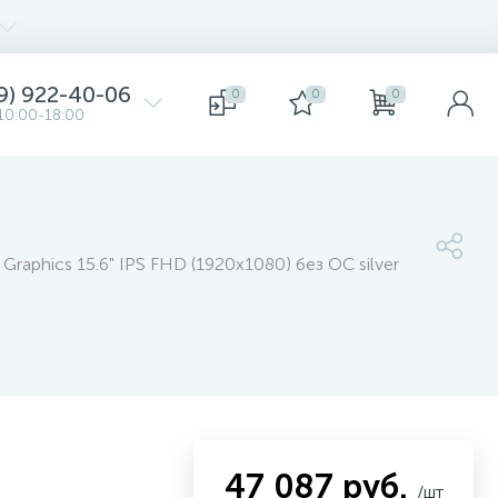
9) 922-40-06
0
0
0
10:00-18:00
aphics 15.6" IPS FHD (1920x1080) без ОС silver
47 087 руб.
/шт