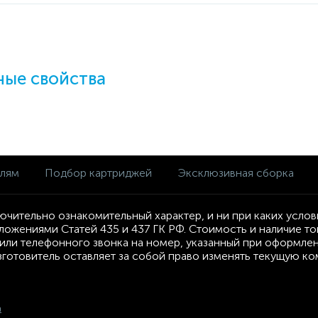
ые свойства
елям
Подбор картриджей
Эксклюзивная сборка
ючительно ознакомительный характер, и ни при каких усло
ложениями Статей 435 и 437 ГК РФ. Стоимость и наличие т
ли телефонного звонка на номер, указанный при оформлени
Изготовитель оставляет за собой право изменять текущую к
а