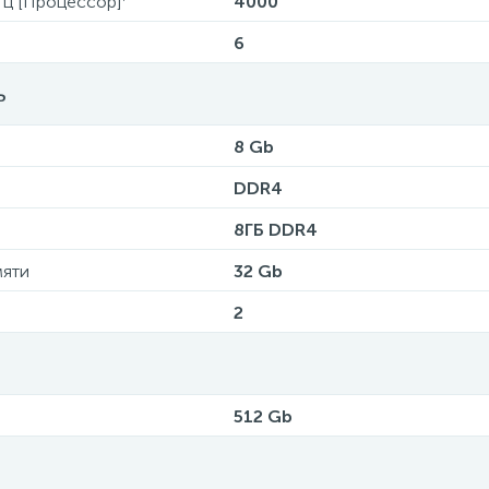
Гц [Процессор]
4000
6
ь
8 Gb
DDR4
8ГБ DDR4
мяти
32 Gb
2
512 Gb