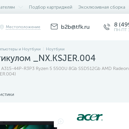
ателям
Подбор картриджей
Эксклюзивная сборка
8 (49
b2b@tfk.ru
Местоположение
ПН-ПТ 
пьютеры и Ноутбуки
Ноутбуки
тикулом _NX.KSJER.004
3 A315-44P-R3P3 Ryzen 5 5500U 8Gb SSD512Gb AMD Radeon Gr
ER.004)
истики