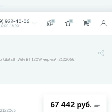
9) 922-40-06
0
0
0
10:00-18:00
 GbitEth WiFi BT 120W черный (2122066)
67 442 руб.
/шт
2122066