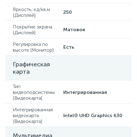
Яркость, кд/кв.м
250
[Дисплей]
Покрытие экрана
Матовое
[Дисплей]
Регулировка по
Есть
высоте [Монитор]
Графическая
карта
Тип
видеоподсистемы
Интегрированная
[Видеокарта]
Интегрированная
видеокарта
Intel® UHD Graphics 630
[Видеокарта]
Мультимедиа