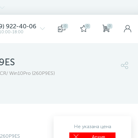
9) 922-40-06
0
0
0
10:00-18:00
9ES
CR/ Win10Pro (260P9ES)
Не указана цена
260P9ES
Архив