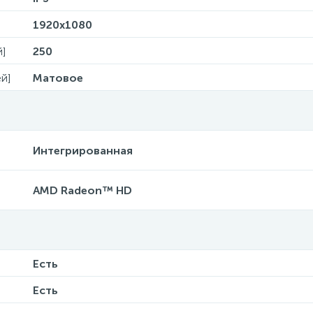
1920х1080
й]
250
й]
Матовое
Интегрированная
AMD Radeon™ HD
Есть
Есть