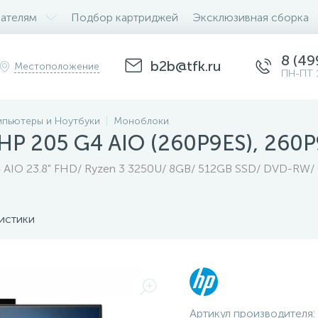
ателям
Подбор картриджей
Эксклюзивная сборка
8 (49
b2b@tfk.ru
Местоположение
ПН-ПТ 
пьютеры и Ноутбуки
Моноблоки
P 205 G4 AIO (260P9ES), 260P
AIO 23.8" FHD/ Ryzen 3 3250U/ 8GB/ 512GB SSD/ DVD-RW/ 
истики
Артикул производителя: