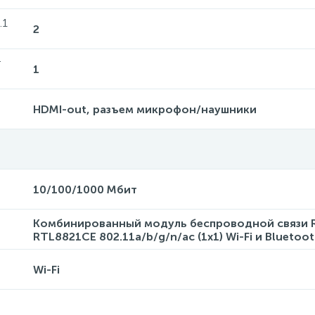
.1
2
r
1
HDMI-out, разъем микрофон/наушники
10/100/1000 Mбит
Комбинированный модуль беспроводной связи R
RTL8821CE 802.11a/b/g/n/ac (1x1) Wi-Fi и Bluetoot
Wi-Fi