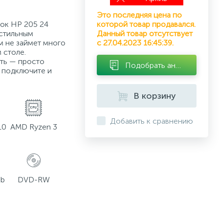
Это последняя цена по
ок HP 205 24
которой товар продавался.
стильным
Данный товар отсутствует
 не займет много
с 27.04.2023 16:45:39.
 столе.
ть — просто
Подобрать аналог
, подключите и
В корзину
Добавить к сравнению
10
AMD Ryzen 3
Gb
DVD-RW