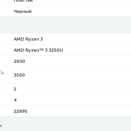
Пластик
Черный
AMD Ryzen 3
AMD Ryzen™ 3 3250U
2600
Гц
3500
2
4
22895
ь