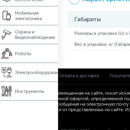
Мобильная
электроника
Габариты
Охрана и
Размеры в упаковке (Ш x Г
Видеонаблюдение
Вес в упаковке, кг [Габари
Роботы
Электрооборудование
О магазине
Оплата и доставка
Покупат
Инструменты
Информация, размещенная на сайте, носит искл
являются публичной офертой, определяемой по
посредством сообщения на электронную почту и
могут отличаться от представленных на сайте. 