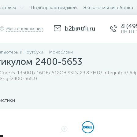
ателям
Подбор картриджей
Эксклюзивная сборка
8 (49
b2b@tfk.ru
Местоположение
ПН-ПТ 
пьютеры и Ноутбуки
Моноблоки
тикулом 2400-5653
/ Core i5-13500T/ 16GB/ 512GB SSD/ 23.8 FHD/ Integrated/ Ad
 Eng (2400-5653)
истики