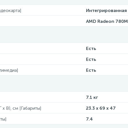
деокарта]
Интегрированная
AMD Radeon 780M
Есть
Есть
тимедиа]
Есть
7.1 кг
 x В), см [Габариты]
23.3 x 69 x 47
ты]
7.4