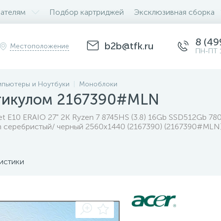
ателям
Подбор картриджей
Эксклюзивная сборка
8 (49
b2b@tfk.ru
Местоположение
ПН-ПТ 
пьютеры и Ноутбуки
Моноблоки
ртикулом 2167390#MLN
 E10 ERAIO 27" 2K Ryzen 7 8745HS (3.8) 16Gb SSD512Gb 780
 серебристый/ черный 2560x1440 (2167390) (2167390#MLN
истики