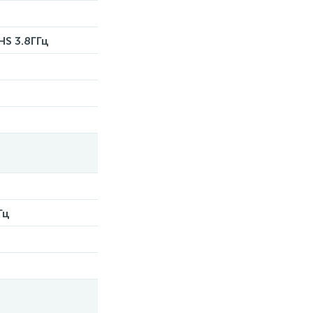
HS 3.8ГГц
Гц