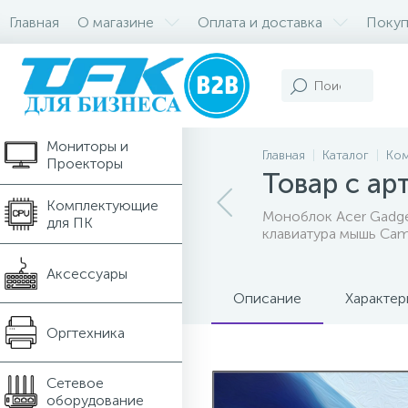
Главная
О магазине
Оплата и доставка
Покуп
Компьютеры и
Ноутбуки
Мониторы и
Главная
Каталог
Ком
Проекторы
Товар с а
Комплектующие
Моноблок Acer Gadget
для ПК
клавиатура мышь Cam
Аксессуары
Описание
Характер
Оргтехника
Сетевое
оборудование