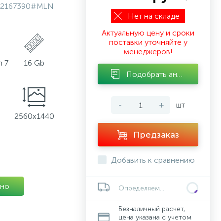
2167390#MLN
Нет на складе
Актуальную цену и сроки
поставки уточняйте у
менеджеров!
 7
16 Gb
Подобрать аналог
-
+
шт
2560x1440
Предзаказ
Добавить к сравнению
но
Определяем...
Безналичный расчет,
цена указана с учетом