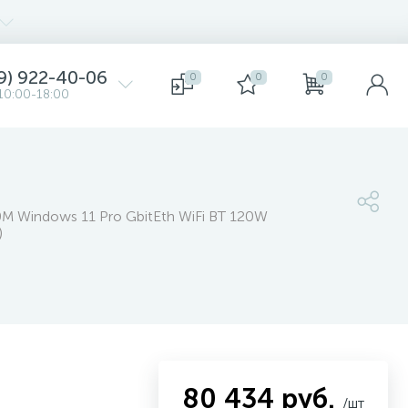
9) 922-40-06
0
0
0
10:00-18:00
M Windows 11 Pro GbitEth WiFi BT 120W
)
80 434 руб.
/шт