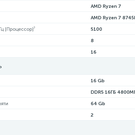
AMD Ryzen 7
AMD Ryzen 7 8745
?
Гц [Процессор]
5100
8
16
ь
16 Gb
DDR5 16ГБ 4800М
мяти
64 Gb
2