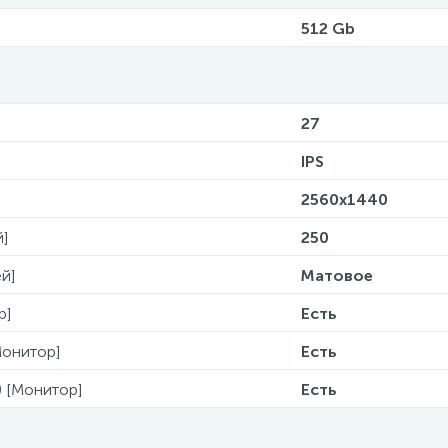
512 Gb
27
IPS
2560x1440
й]
250
й]
Матовое
р]
Есть
Монитор]
Есть
) [Монитор]
Есть