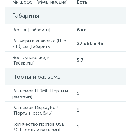
Микрофон [Мультимедиа]
Есть
Габариты
Вес, кг [Габариты]
6 кг
Размеры в упаковке (Ш x Г
27 x 50 x 45
x В), см [Габариты]
Вес в упаковке, кг
5.7
[Габариты]
Порты и разъёмы
Разъёмов HDMI [Порты и
1
разъёмы]
Разъёмов DisplayPort
1
[Порты и разъёмы]
Количество портов USB
1
2.0 [Порты и разъёмы]