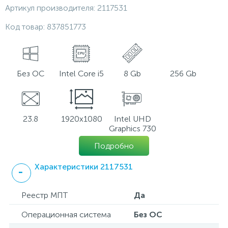
Артикул производителя:
2117531
Код товар:
837851773
Без ОС
Intel Core i5
8 Gb
256 Gb
23.8
1920x1080
Intel UHD
Graphics 730
Подробно
Характеристики 2117531
Реестр МПТ
Да
Операционная система
Без ОС