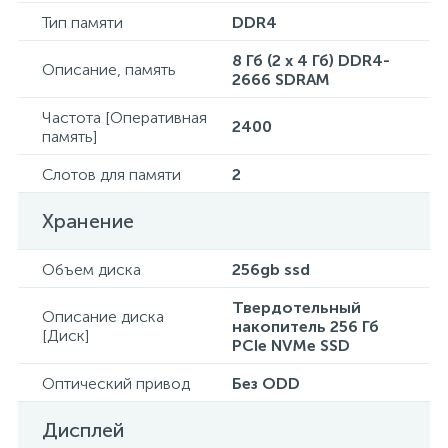
Тип памяти
DDR4
8 Гб (2 x 4 Гб) DDR4-
Описание, память
2666 SDRAM
Частота [Оперативная
2400
память]
Слотов для памяти
2
Хранение
Объем диска
256gb ssd
Твердотельный
Описание диска
накопитель 256 Гб
[Диск]
PCIe NVMe SSD
Оптический привод
Без ODD
Дисплей