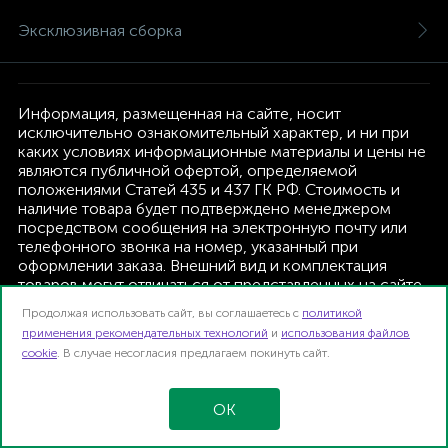
Эксклюзивная сборка
Информация, размещенная на сайте, носит
исключительно ознакомительный характер, и ни при
каких условиях информационные материалы и цены не
являются публичной офертой, определяемой
положениями Статей 435 и 437 ГК РФ. Стоимость и
наличие товара будет подтверждено менеджером
посредством сообщения на электронную почту или
телефонного звонка на номер, указанный при
оформлении заказа. Внешний вид и комплектация
товаров могут отличаться от представленных на сайте.
Изготовитель оставляет за собой право изменять
Продолжая использовать сайт, вы соглашаетесь с
политикой
текущую комплектацию, без дополнительного
применения рекомендательных технологий
и
использования файлов
уведомления.
cookie
. В случае несогласия предлагаем покинуть сайт.
Интернет-магазин TFK B2B | 2026
Карта сайта
OK