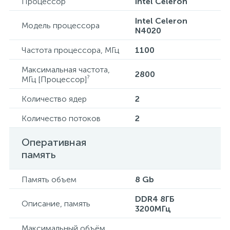
Процессор
Intel Celeron
Intel Celeron
Модель процессора
N4020
Частота процессора, МГц
1100
Максимальная частота,
2800
?
МГц [Процессор]
Количество ядер
2
Количество потоков
2
Оперативная
память
Память объем
8 Gb
DDR4 8ГБ
Описание, память
3200МГц
Максимальный объём