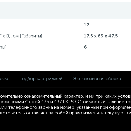
12
 x В), см [Габариты]
17.5 x 69 x 47.5
ты]
6
елям
Подбор картриджей
Эксклюзивная сборка
ючительно ознакомительный характер, и ни при каких усло
ложениями Статей 435 и 437 ГК РФ. Стоимость и наличие т
ли телефонного звонка на номер, указанный при оформлени
Изготовитель оставляет за собой право изменять текущую к