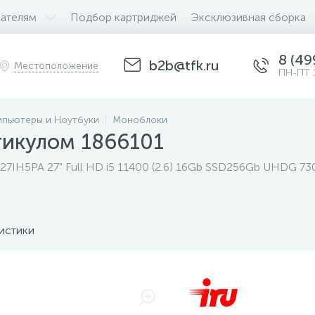
ателям
Подбор картриджей
Эксклюзивная сборка
8 (49
b2b@tfk.ru
Местоположение
ПН-ПТ 
пьютеры и Ноутбуки
Моноблоки
тикулом 1866101
27IH5PA 27" Full HD i5 11400 (2.6) 16Gb SSD256Gb UHDG 73
истики