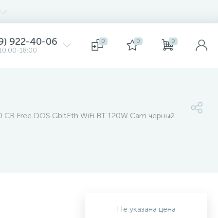
9) 922-40-06
0
0
0
10:00-18:00
0 CR Free DOS GbitEth WiFi BT 120W Cam черный
Не указана цена