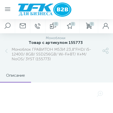
0
0
0
Моноблоки
Товар с артикулом 155773
Моноблок ГРАВИТОН М53И 23,8"FHD/ i5-
12400/ 8GB/ SSD256GB/ Wi-Fi+BT/ K+M/
NoOS/ 3YST (155773)
Описание