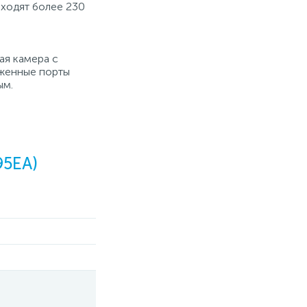
ходят более 230
ая камера с
оженные порты
ым.
95EA)