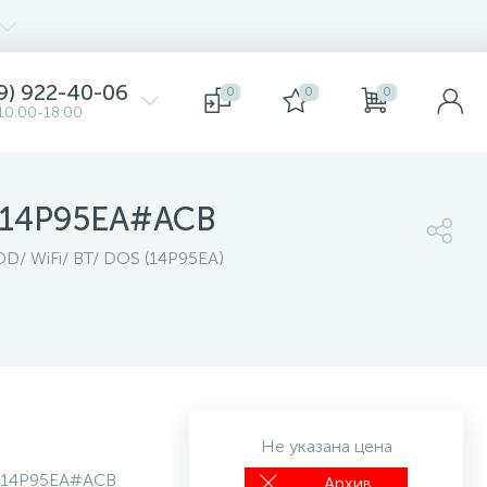
9) 922-40-06
0
0
0
10:00-18:00
, 14P95EA#ACB
D/ WiFi/ BT/ DOS (14P95EA)
Не указана цена
14P95EA#ACB
Архив