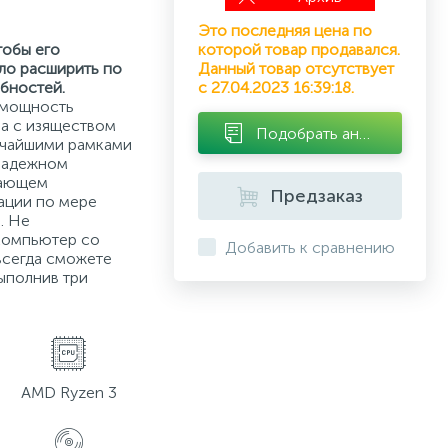
Это последняя цена по
тобы его
которой товар продавался.
ло расширить по
Данный товар отсутствует
бностей.
с 27.04.2023 16:39:18.
 мощность
а с изяществом
Подобрать аналог
нчайшими рамками
 надежном
вающем
Предзаказ
ации по мере
. Не
 компьютер со
Добавить к сравнению
всегда сможете
ыполнив три
AMD Ryzen 3