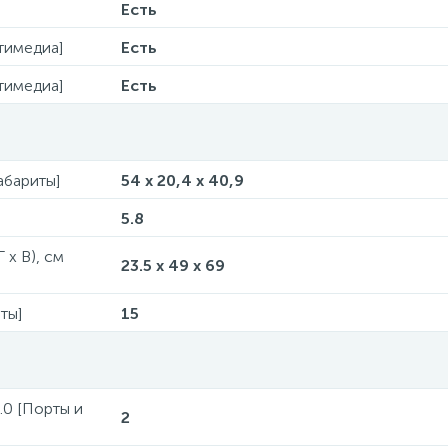
Есть
тимедиа]
Есть
тимедиа]
Есть
Габариты]
54 x 20,4 x 40,9
5.8
 x В), см
23.5 x 49 x 69
ты]
15
.0 [Порты и
2