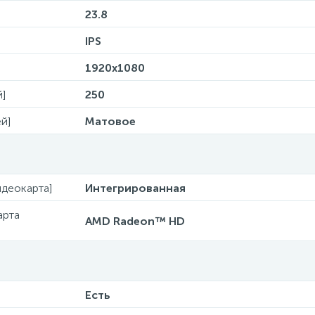
23.8
IPS
1920х1080
й]
250
й]
Матовое
деокарта]
Интегрированная
арта
AMD Radeon™ HD
Есть