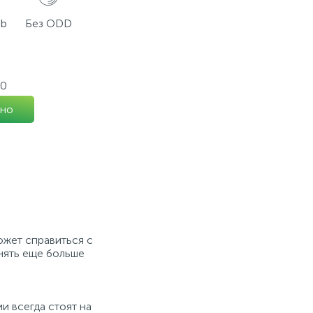
Gb
Без ODD
80
но
жет справиться с
нять еще больше
и всегда стоят на