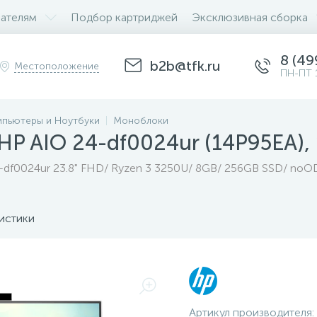
ателям
Подбор картриджей
Эксклюзивная сборка
8 (49
b2b@tfk.ru
Местоположение
ПН-ПТ 
пьютеры и Ноутбуки
Моноблоки
HP AIO 24-df0024ur (14P95EA)
df0024ur 23.8" FHD/ Ryzen 3 3250U/ 8GB/ 256GB SSD/ noOD
истики
Артикул производителя: