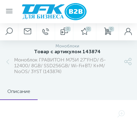
0
0
0
Моноблоки
Товар с артикулом 143874
Моноблок ГРАВИТОН М75И 27"FHD/ i5-
12400/ 8GB/ SSD256GB/ Wi-Fi+BT/ K+M/
NoOS/ 3YST (143874)
Описание