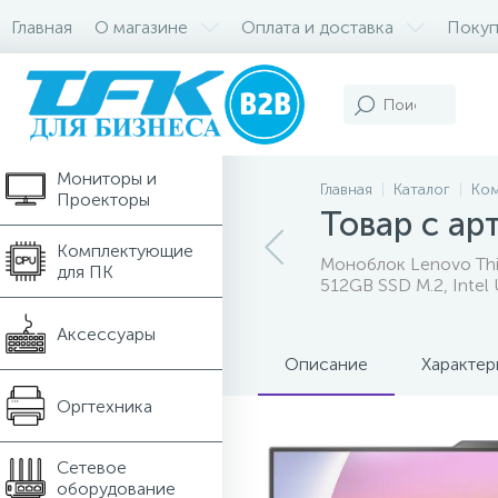
Главная
О магазине
Оплата и доставка
Покуп
Компьютеры и
Ноутбуки
Мониторы и
Главная
Каталог
Ком
Проекторы
Товар с а
Комплектующие
Моноблок Lenovo Thin
для ПК
512GB SSD M.2, Intel
Аксессуары
Описание
Характер
Оргтехника
Сетевое
оборудование