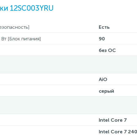
ки 12SC003YRU
езопасность]
Есть
Вт [Блок питания]
90
без ОС
AiO
серый
Intel Core 7
Intel Core 7 24