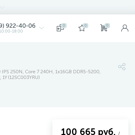
9) 922-40-06
0
0
0
10:00-18:00
) IPS 250N, Core 7 240H, 1x16GB DDR5-5200,
, 1Y (12SC003YRU)
100 665 руб.
/