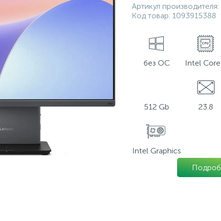
Артикул производителя:
Код товар:
1093915388
без ОС
Intel Core
512 Gb
23.8
Intel Graphics
Подроб