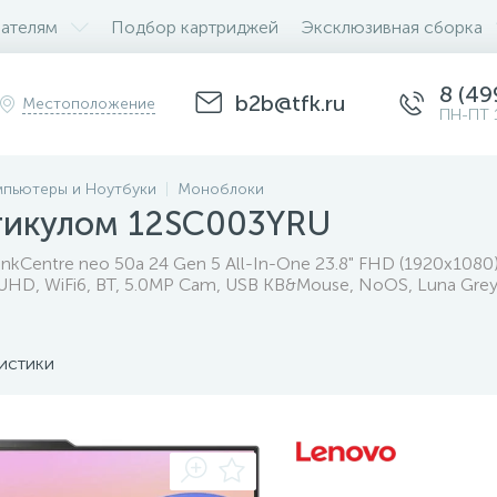
ателям
Подбор картриджей
Эксклюзивная сборка
8 (49
b2b@tfk.ru
Местоположение
ПН-ПТ 
пьютеры и Ноутбуки
Моноблоки
ртикулом 12SC003YRU
kCentre neo 50a 24 Gen 5 All-In-One 23.8" FHD (1920x1080
 UHD, WiFi6, BT, 5.0MP Cam, USB KB&Mouse, NoOS, Luna Grey
истики