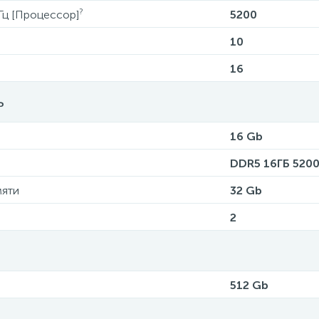
?
Гц [Процессор]
5200
10
16
ь
16 Gb
DDR5 16ГБ 520
мяти
32 Gb
2
512 Gb