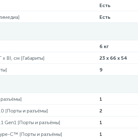
Есть
тимедиа]
Есть
6 кг
 x В), см [Габариты]
23 x 66 x 54
ты]
9
 разъёмы]
1
.0 [Порты и разъёмы]
2
.1 Gen1 [Порты и разъёмы]
1
Type-C™ [Порты и разъёмы]
1