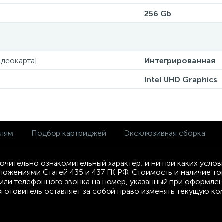
256 Gb
деокарта]
Интегрированная
Intel UHD Graphics
елям
Подбор картриджей
Эксклюзивная сборка
ючительно ознакомительный характер, и ни при каких усло
ложениями Статей 435 и 437 ГК РФ. Стоимость и наличие т
ли телефонного звонка на номер, указанный при оформлени
Изготовитель оставляет за собой право изменять текущую к