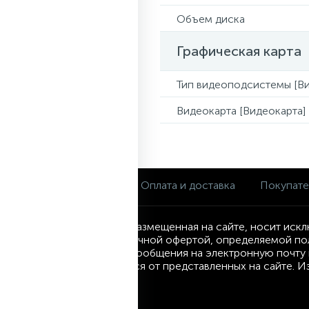
Объем диска
Графическая карта
Тип видеоподсистемы [Ви
Видеокарта [Видеокарта]
О магазине
Оплата и доставка
Покупат
Информация, размещенная на сайте, носит искл
являются публичной офертой, определяемой по
посредством сообщения на электронную почту и
могут отличаться от представленных на сайте. 