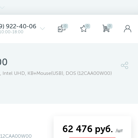
9) 922-40-06
0
0
0
10:00-18:00
00
D, Intel UHD, KB+Mouse(USB), DOS (12CAA00W00)
62 476 руб.
/шт
12CAA00W00