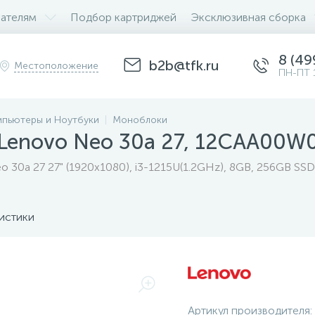
ателям
Подбор картриджей
Эксклюзивная сборка
8 (49
b2b@tfk.ru
Местоположение
ПН-ПТ 
пьютеры и Ноутбуки
Моноблоки
Lenovo Neo 30a 27, 12CAA00W
 30a 27 27" (1920x1080), i3-1215U(1.2GHz), 8GB, 256GB SS
истики
Артикул производителя: