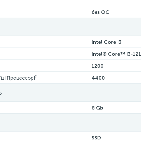
без ОС
Intel Core i3
Intel® Core™ i3-12
1200
?
Гц [Процессор]
4400
ь
8 Gb
SSD