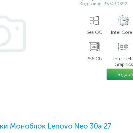
Код товар:
357430392
без ОС
Intel Core 
256 Gb
Intel UH
Graphics
Подроб
ки Моноблок Lenovo Neo 30a 27