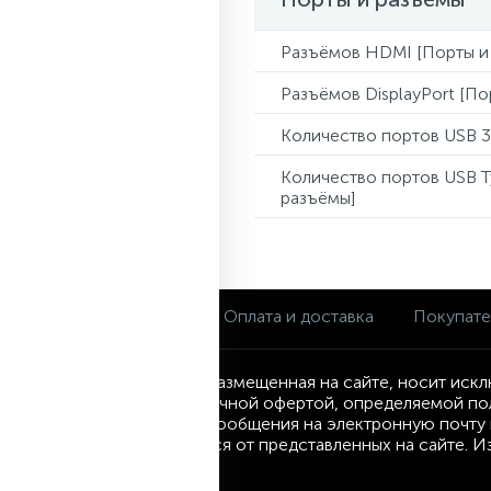
Разъёмов HDMI [Порты и
Разъёмов DisplayPort [По
Количество портов USB 3
Количество портов USB 
разъёмы]
О магазине
Оплата и доставка
Покупат
Информация, размещенная на сайте, носит искл
являются публичной офертой, определяемой по
посредством сообщения на электронную почту и
могут отличаться от представленных на сайте. 