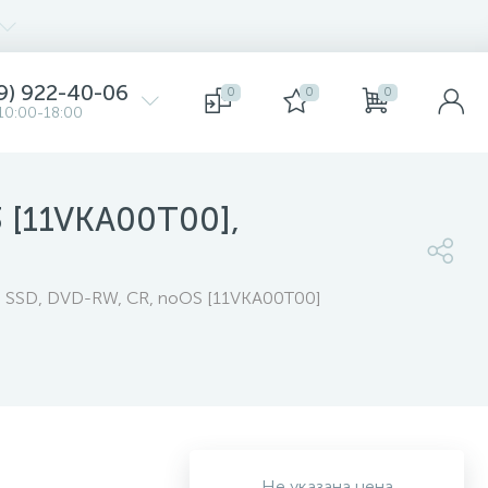
9) 922-40-06
0
0
0
10:00-18:00
 [11VKA00T00],
GB SSD, DVD-RW, CR, noOS [11VKA00T00]
Не указана цена