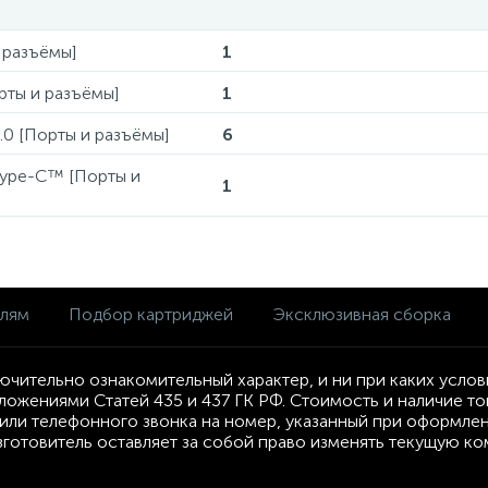
 разъёмы]
1
рты и разъёмы]
1
.0 [Порты и разъёмы]
6
Type-C™ [Порты и
1
елям
Подбор картриджей
Эксклюзивная сборка
ючительно ознакомительный характер, и ни при каких усло
ложениями Статей 435 и 437 ГК РФ. Стоимость и наличие т
ли телефонного звонка на номер, указанный при оформлени
Изготовитель оставляет за собой право изменять текущую к