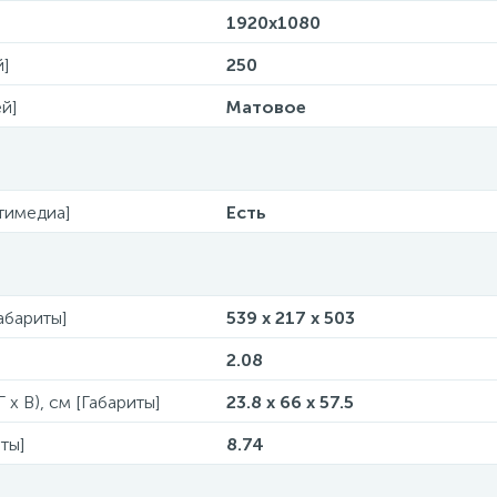
1920х1080
й]
250
й]
Матовое
тимедиа]
Есть
Габариты]
539 x 217 x 503
2.08
 x В), см [Габариты]
23.8 x 66 x 57.5
ты]
8.74