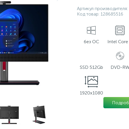
Артикул производителя:
Код товар:
128685516
без ОС
Intel Core 
SSD 512Gb
DVD-R
1920х1080
Подроб