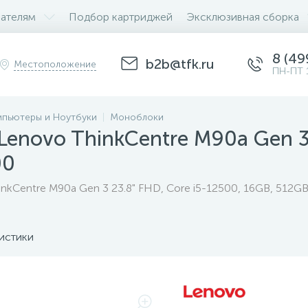
ателям
Подбор картриджей
Эксклюзивная сборка
8 (49
b2b@tfk.ru
Местоположение
ПН-ПТ 
пьютеры и Ноутбуки
Моноблоки
enovo ThinkCentre M90a Gen 3
00
nkCentre M90a Gen 3 23.8" FHD, Core i5-12500, 16GB, 512
истики