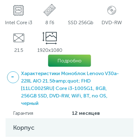
Intel Core i3
8 Гб
SSD 256Gb
DVD-RW
21.5
1920х1080
Подробно
Характеристики Моноблок Lenovo V30a-
22IIL AIO 21.5&amp;quot; FHD
[11LC0025RU] Core i3-1005G1, 8GB,
256GB SSD, DVD-RW, WiFi, BT, no OS,
черный
Гарантия
12 месяцев
Корпус