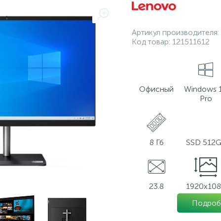
Артикул производителя:
Код товар:
121511612
Офисный
Windows 
Pro
8 Гб
SSD 512
23.8
1920х10
Подроб