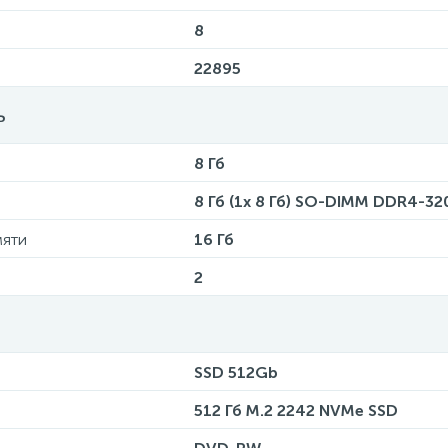
8
22895
ь
8 Гб
8 Гб (1x 8 Гб) SO-DIMM DDR4-3
мяти
16 Гб
2
SSD 512Gb
512 Гб M.2 2242 NVMe SSD