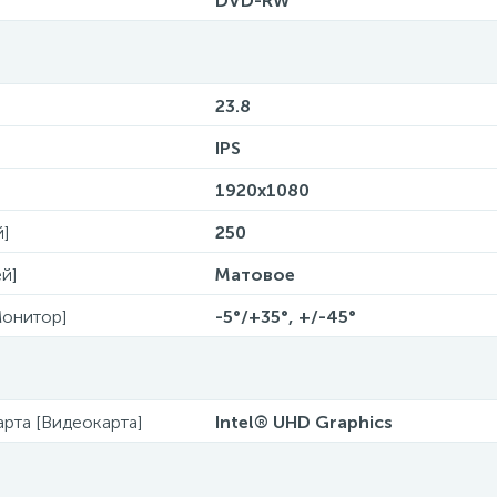
DVD-RW
23.8
IPS
1920х1080
й]
250
й]
Матовое
Монитор]
-5°/+35°, +/-45°
рта [Видеокарта]
Intel® UHD Graphics