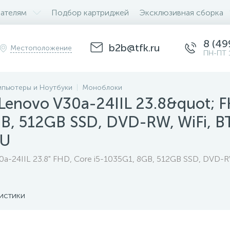
ателям
Подбор картриджей
Эксклюзивная сборка
8 (49
b2b@tfk.ru
Местоположение
ПН-ПТ 
пьютеры и Ноутбуки
Моноблоки
enovo V30a-24IIL 23.8&quot; F
B, 512GB SSD, DVD-RW, WiFi, BT
RU
-24IIL 23.8" FHD, Core i5-1035G1, 8GB, 512GB SSD, DVD-RW
истики