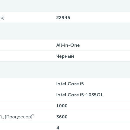
а]
22945
All-in-One
Черный
Intel Core i5
Intel Core i5-1035G1
1000
?
Гц [Процессор]
3600
4