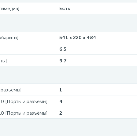
тимедиа]
Есть
Габариты]
541 x 220 x 484
6.5
ты]
9.7
 разъёмы]
1
.0 [Порты и разъёмы]
4
.0 [Порты и разъёмы]
2