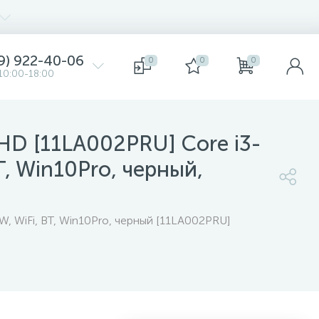
9) 922-40-06
0
0
0
10:00-18:00
HD [11LA002PRU] Core i3-
, Win10Pro, черный,
, WiFi, BT, Win10Pro, черный [11LA002PRU]