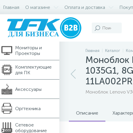
Главная
О магазине
Оплата и доставка
Покуп
Компьютеры и
Ноутбуки
Мониторы и
Главная
Каталог
Ком
Проекторы
Моноблок L
Комплектующие
1035G1, 8G
для ПК
11LA002P
Аксессуары
Моноблок Lenovo V30a
Оргтехника
Описание
Характер
Сетевое
оборудование