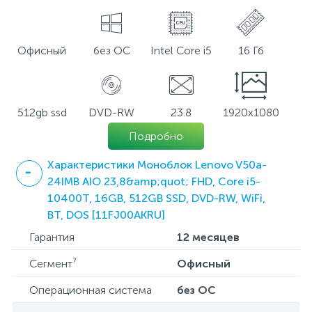
Офисный
без ОС
Intel Core i5
16 Гб
512gb ssd
DVD-RW
23.8
1920x1080
Подробно
Характеристики Моноблок Lenovo V50a-
24IMB AIO 23,8&amp;quot; FHD, Core i5-
10400T, 16GB, 512GB SSD, DVD-RW, WiFi,
BT, DOS [11FJ00AKRU]
Гарантия
12 месяцев
?
Сегмент
Офисный
Операционная система
без ОС