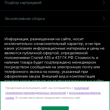
Подбор картриджей
Эксклюзивная сборка
Информация, размещенная на сайте, носит
исключительно ознакомительный характер, и ни при
каких условиях информационные материалы и цены не
являются публичной офертой, определяемой
положениями Статей 435 и 437 ГК РФ. Стоимость и
наличие товара будет подтверждено менеджером
посредством сообщения на электронную почту или
телефонного звонка на номер, указанный при
оформлении заказа. Внешний вид и комплектация
товаров могут отличаться от представленных на сайте.
Изготовитель оставляет за собой право изменять
Продолжая использовать сайт, вы соглашаетесь с
политикой
текущую комплектацию, без дополнительного
применения рекомендательных технологий
и
использования файлов
уведомления.
cookie
. В случае несогласия предлагаем покинуть сайт.
Интернет-магазин TFK B2B | 2026
Карта сайта