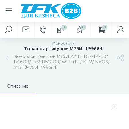
0
0
0
Моноблоки
Товар с артикулом М75И_199684
Моноблок Гравитон М75И 27" FHD i7-12700/
1x16GB/ 1xSSD512GB/ Wi-Fi+BT/ K+M/ NoOS/
3YST (М75И_199684)
Описание