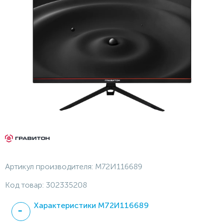
Артикул производителя:
М72И116689
Код товар:
302335208
Характеристики М72И116689