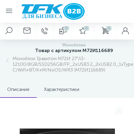
0
0
0
Моноблоки
Товар с артикулом М72И116689
Моноблок Гравитон М72И 27"/i3-
12100/8GB/SSD256GB/FP_2xUSB3.2_2xUSB2.0_1xType
C/WiFi+BT/K+M/NoOS/WR3 (М72И116689)
Описание
Характеристики