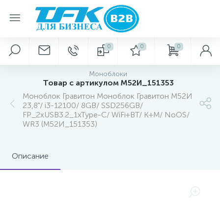
0
0
0
Моноблоки
Товар с артикулом М52И_151353
Моноблок Гравитон Моноблок Гравитон М52И
23,8"/ i3-12100/ 8GB/ SSD256GB/
FP_2xUSB3.2_1xType-C/ WiFi+BT/ K+M/ NoOS/
WR3 (М52И_151353)
Описание