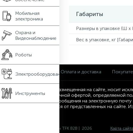
Мобильная
Габариты
электроника
Размеры в упаковке (Ш x Г
Охрана и
Видеонаблюдение
Вес в упаковке, кг [Габари
Роботы
О магазине
Оплата и доставка
Покупат
Электрооборудование
Информация, размещенная на сайте, носит искл
Инструменты
являются публичной офертой, определяемой по
посредством сообщения на электронную почту и
могут отличаться от представленных на сайте. 
Интернет-магазин TFK B2B | 2026
Карта сайт