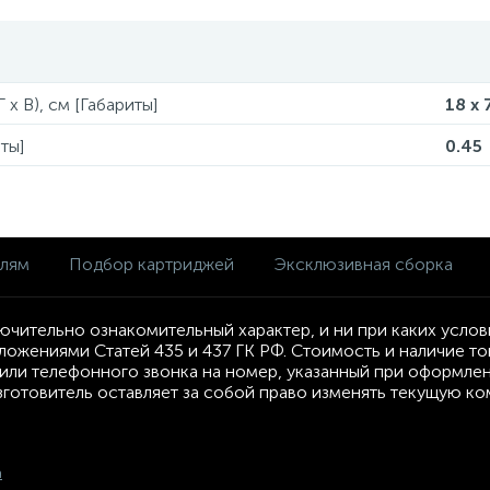
 x В), см [Габариты]
18 x 
ты]
0.45
елям
Подбор картриджей
Эксклюзивная сборка
ючительно ознакомительный характер, и ни при каких усло
ложениями Статей 435 и 437 ГК РФ. Стоимость и наличие т
ли телефонного звонка на номер, указанный при оформлени
Изготовитель оставляет за собой право изменять текущую к
а