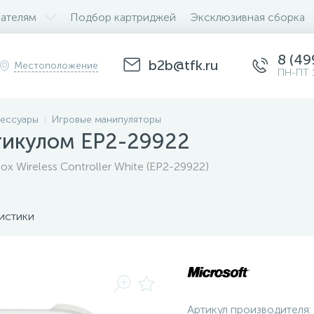
ателям
Подбор картриджей
Эксклюзивная сборка
8 (49
b2b@tfk.ru
Местоположение
ПН-ПТ 
ессуары
Игровые манипуляторы
тикулом EP2-29922
ox Wireless Controller White (EP2-29922)
истики
Артикул производителя: