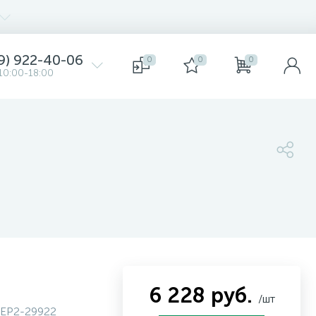
9) 922-40-06
0
0
0
10:00-18:00
6 228 руб.
/шт
EP2-29922