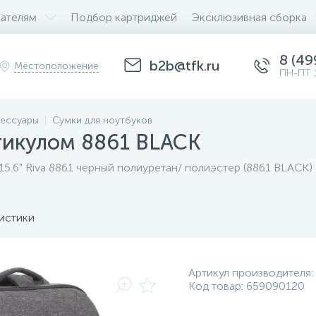
ателям
Подбор картриджей
Эксклюзивная сборка
8 (49
b2b@tfk.ru
Местоположение
ПН-ПТ 
ессуары
Сумки для ноутбуков
тикулом 8861 BLACK
15.6" Riva 8861 черный полиуретан/ полиэстер (8861 BLACK)
истики
Артикул производителя:
Код товар:
659090120