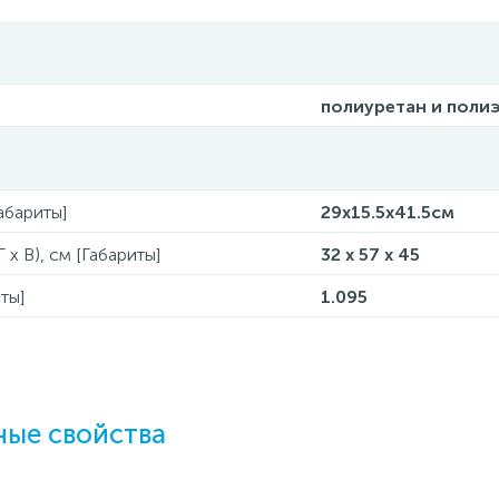
полиуретан и поли
Габариты]
29x15.5x41.5см
 x В), см [Габариты]
32 x 57 x 45
ты]
1.095
ые свойства