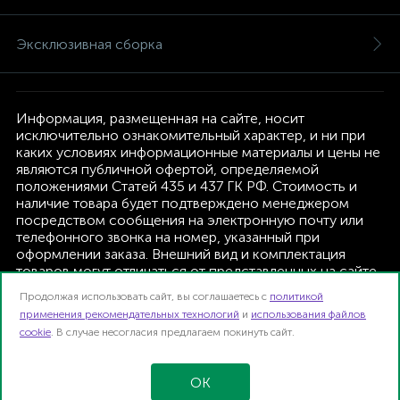
Эксклюзивная сборка
Информация, размещенная на сайте, носит
исключительно ознакомительный характер, и ни при
каких условиях информационные материалы и цены не
являются публичной офертой, определяемой
положениями Статей 435 и 437 ГК РФ. Стоимость и
наличие товара будет подтверждено менеджером
посредством сообщения на электронную почту или
телефонного звонка на номер, указанный при
оформлении заказа. Внешний вид и комплектация
товаров могут отличаться от представленных на сайте.
Изготовитель оставляет за собой право изменять
Продолжая использовать сайт, вы соглашаетесь с
политикой
текущую комплектацию, без дополнительного
применения рекомендательных технологий
и
использования файлов
уведомления.
cookie
. В случае несогласия предлагаем покинуть сайт.
Интернет-магазин TFK B2B | 2026
Карта сайта
OK