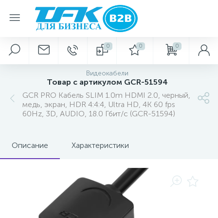
0
0
0
Видеокабели
Товар с артикулом GCR-51594
GCR PRO Кабель SLIM 1.0m HDMI 2.0, черный,
медь, экран, HDR 4:4:4, Ultra HD, 4K 60 fps
60Hz, 3D, AUDIO, 18.0 Гбит/с (GCR-51594)
Описание
Характеристики