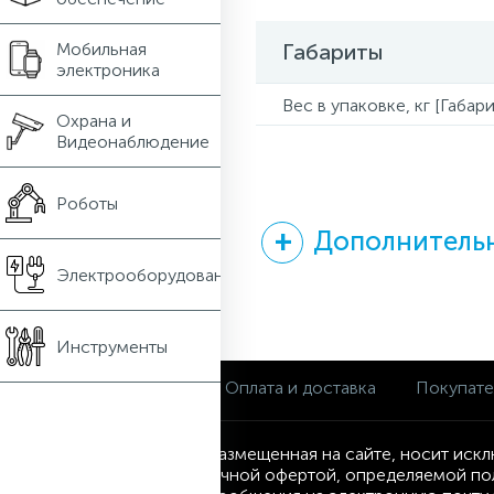
Мобильная
Габариты
электроника
Вес в упаковке, кг [Габари
Охрана и
Видеонаблюдение
Роботы
Дополнительн
Электрооборудование
Инструменты
О магазине
Оплата и доставка
Покупат
Информация, размещенная на сайте, носит искл
являются публичной офертой, определяемой по