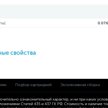
ты]
0.07
ые свойства
елям
Подбор картриджей
Эксклюзивная сборка
ючительно ознакомительный характер, и ни при каких усло
ложениями Статей 435 и 437 ГК РФ. Стоимость и наличие т